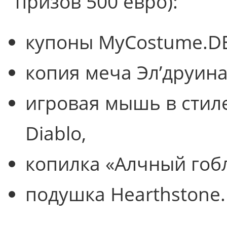
призов 500 евро):
купоны MyCostume.DE
копия меча Эл’друина и
игровая мышь в стиле
Diablo,
копилка «Алчный гоб
подушка Hearthstone.