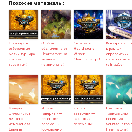
Похожие материалы:
Проведите
Особое
Смотрите
Конкурс коспл
отборочные
объявление от
Hearthstone
в рамках
матчи турнира
Hearthstone на
Winter
европейских
«Герой
зимнем
Championships!
состязаний Ro
таверны»!
чемпионате!
to BlizzCon
Колоды
«Герои
«Герои
Смотрите
финалистов
таверны» —
таверны» —
трансляцию
летнего
весенние
весенние
весенних
чемпионата
перемены!
перемены!
чемпионатов 
Европы
[обновлено]
Hearthstone!