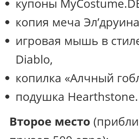
купоны MyCostume.DE
копия меча Эл’друина и
игровая мышь в стиле
Diablo,
копилка «Алчный гоб
подушка Hearthstone.
Второе место
(прибли