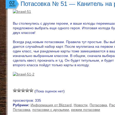
02
Потасовка № 51 — Канитель на 
ИЮН
Вы столкнулись с другим героем, и ваши колоды перемешал
предложено выбрать еще одного героя. Итоговая колода бу
двух классов!
Всегда рад новым потасовкам. Правила тут простые. Вы вы
дается случайный набор карт. После муллигана на первом
один класс, чьи рандомные карты тоже замешиваются в ваш
изначально выбранным классом. В общем, сначала выбирайт
сделать квест, прокачать и т.д. Он будет титульным, и будет
второго класса пойдут только карты в колоду.
(Пока оценок нет)
просмотров: 335
Рубрики:
Информация от Blizzard
,
Новости
,
Потасовка
,
Рас
Потасовка
,
потасовки с друзьями
,
режим потасовки