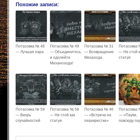
Похожие записи:
Потасовка № 48
Потасовка № 49
Потасовка № 31
Потасовка 
— Лучшая пара
— Объединитесь
— Возвращение
— Не стой к
и одолейте
Мехазода
статуя
Механозода!
Потасовка № 59
Потасовка № 58
Потасовка № 46
Потасовка 
— Вихрь
— Не стой как
— «Встреча на
— «Пауки,
случайностей
статуя
перекрестке»
повсюду па