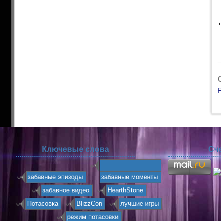
F
Ключевые слова
Сч
забавные эпизоды
забавные моменты
забавное видео
HearthStone
Потасовка
BlizzCon
лучшие игры
режим потасовки