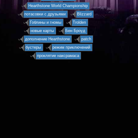
Hearthstone World Championship
потасовки с друзьями
Blizzard
Гоблины и гномы
Trolden
новые карты
Бен Броуд
дополнение Hearthstone
patch
бустеры
режим приключений
проклятие наксрамаса