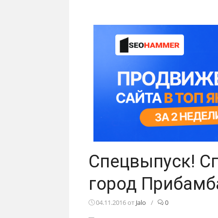
Спецвыпуск! С
город Прибамб
04.11.2016
от
Jalo
/
0