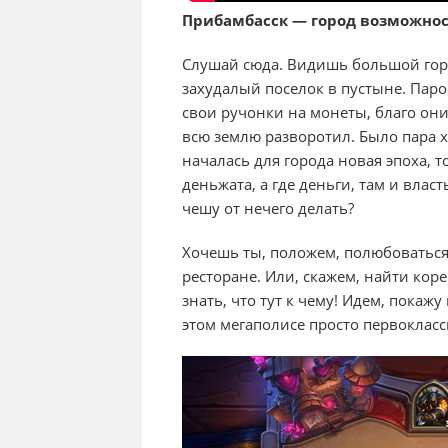
Прибамбасск — город возможно
Слушай сюда. Видишь большой горо
захудалый поселок в пустыне. Пар
свои ручонки на монеты, благо они
всю землю разворотил. Было пара х
началась для города новая эпоха, 
деньжата, а где деньги, там и власт
чешу от нечего делать?
Хочешь ты, положем, полюбоваться
ресторане. Или, скажем, найти коре
знать, что тут к чему! Идем, покаж
этом мегаполисе просто первокласс