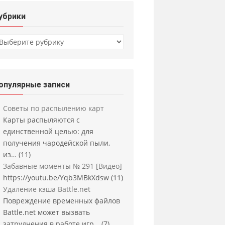
убрики
убрики
опулярные записи
Советы по распылению карт
Карты распыляются с
единственной целью: для
получения чародейской пыли,
из…
(11)
Забавные моменты № 291 [Видео]
https://youtu.be/Yqb3MBkXdsw
(11)
Удаление кэша Battle.net
Повреждение временных файлов
Battle.net может вызвать
затруднения в работе игр…
(7)