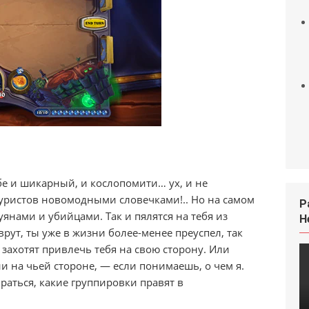
е и шикарный, и кослопомити… ух, и не
уристов новомодными словечками!.. Но на самом
Р
янами и убийцами. Так и пялятся на тебя из
H
рут, ты уже в жизни более-менее преуспел, так
 захотят привлечь тебя на свою сторону. Или
ни на чьей стороне, — если понимаешь, о чем я.
раться, какие группировки правят в