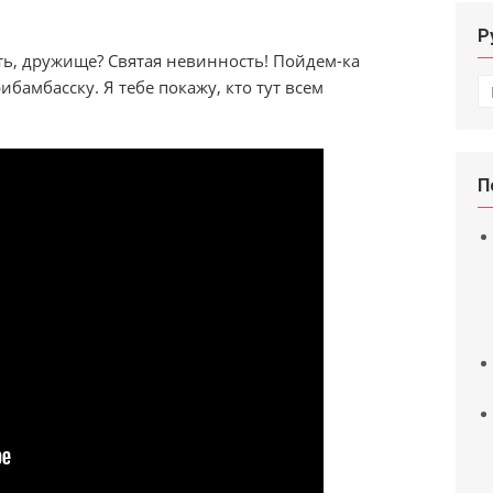
Р
ть, дружище? Святая невинность! Пойдем-ка
Р
бамбасску. Я тебе покажу, кто тут всем
П