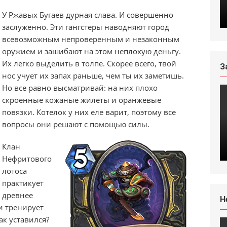
У Ржавых Бугаев дурная слава. И совершенно
заслуженно. Эти гангстеры наводняют город
всевозможным непроверенным и незаконным
оружием и зашибают на этом неплохую деньгу.
Их легко выделить в толпе. Скорее всего, твой
З
нос учует их запах раньше, чем ты их заметишь.
Но все равно высматривай: на них плохо
скроенные кожаные жилеты и оранжевые
повязки. Котелок у них еле варит, поэтому все
вопросы они решают с помощью силы.
Клан
Нефритового
лотоса
практикует
древнее
H
и тренирует
ак уставился?