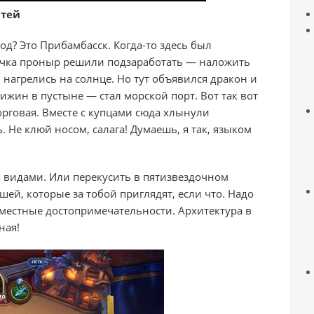
стей
д? Это Прибамбасск. Когда-то здесь был
очка проныр решили подзаработать — наложить
 нагрелись на солнце. Но тут объявился дракон и
ижин в пустыне — стал морской порт. Вот так вот
торговая. Вместе с купцами сюда хлынули
ь. Не клюй носом, салага! Думаешь, я так, языком
 видами. Или перекусить в пятизвездочном
шей, которые за тобой приглядят, если что. Надо
у местные достопримечательности. Архитектура в
ная!