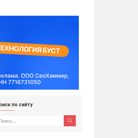
оиск по сайту
скать:
Поиск