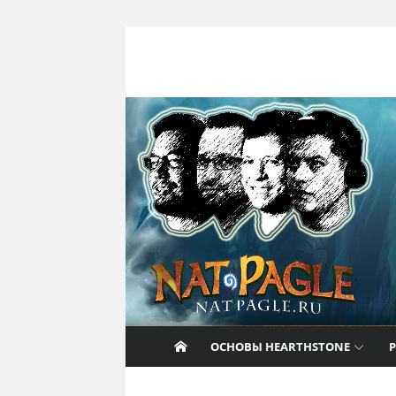
Перейти к содержанию
Nat Pagle
Прогулки с Натом Пэглом по лабирин
Hearthstone.
ОСНОВЫ HEARTHSTONE