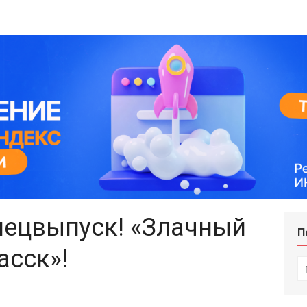
пецвыпуск! «Злачный
П
асск»!
И