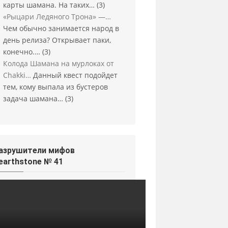
карты шамана. На таких…
(3)
«Рыцари Ледяного Трона» —…
Чем обычно занимается народ в
день релиза? Открывает паки,
конечно.…
(3)
Колода Шамана на мурлоках от
Chakki…
Данный квест подойдет
тем, кому выпала из бустеров
задача шамана…
(3)
азрушители мифов
earthstone № 41