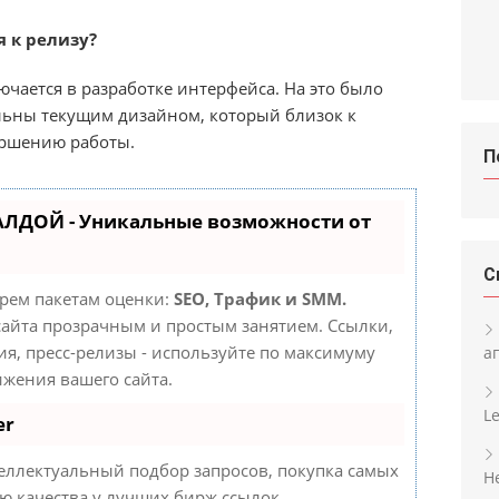
 к релизу?
чается в разработке интерфейса. На это было
льны текущим дизайном, который близок к
ершению работы.
П
АЛДОЙ - Уникальные возможности от
С
трем пакетам оценки:
SEO, Трафик и SMM.
айта прозрачным и простым занятием. Ссылки,
ия, пресс-релизы - используйте по максимуму
а
жения вашего сайта.
L
er
еллектуальный подбор запросов, покупка самых
H
ю качества у лучших бирж ссылок.