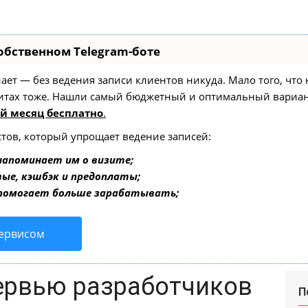
обственном Telegram-боте
 знает — без ведения записи клиентов никуда. Мало того, чт
зитах тоже. Нашли самый бюджетный и оптимальный вариа
й месяц бесплатно
.
стов, который упрощает ведение записей:
напоминает им о визите;
вые, кэшбэк и предоплаты;
 помогает больше зарабатывать;
сервисом
ервью разработчиков
П