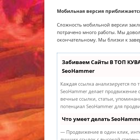
Мобильная версия приближается
Сложность мобильной версии заклю
потрачено много работы. Мы дово
окончательному. Мы близки к зав
Забиваем Сайты В ТОП КУВ
SeoHammer
Каждая ссылка анализируется по 
SeoHammer делает продвижение с
вечные ссылки, статьи, упоминан
потенциал SeoHammer для продви
Что умеет делать SeoHamm
— Продвижение в один клик, инт
лучших ссылок с высокой степень