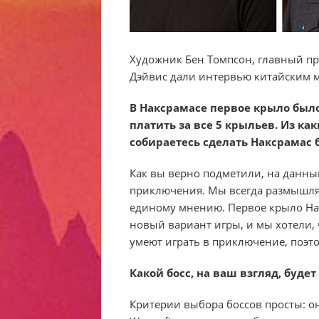
Художник Бен Томпсон, главный пр
Дэйвис дали интервью китайским м
В Наксрамасе первое крыло было
платить за все 5 крыльев. Из ка
собираетесь сделать Наксрамас 
Как вы верно подметили, на данн
приключения. Мы всегда размышляе
единому мнению. Первое крыло Нак
новый вариант игры, и мы хотели, 
умеют играть в приключение, поэто
Какой босс, на ваш взгляд, буд
Критерии выбора боссов просты: о