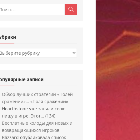
скать:
Поиск
убрики
убрики
опулярные записи
Обзор лучших стратегий «Полей
сражений»…
«Поля сражений»
Hearthstone уже заняли свою
нишу в игре. Этот…
(134)
Бесплатные колоды для новых и
возвращающихся игроков
Blizzard опубликовала список