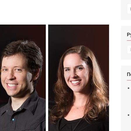
И
Р
Р
П