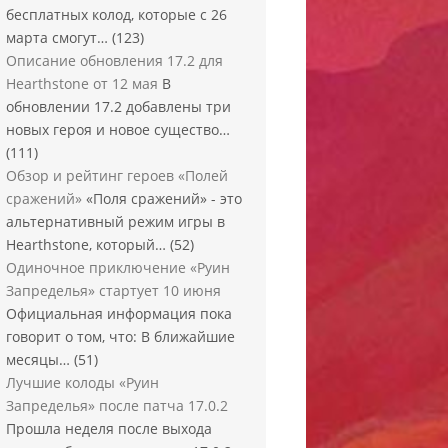
бесплатных колод, которые с 26
марта смогут…
(123)
Описание обновления 17.2 для
Hearthstone от 12 мая
В
обновлении 17.2 добавлены три
новых героя и новое существо…
(111)
Обзор и рейтинг героев «Полей
сражений»
«Поля сражений» - это
альтернативный режим игры в
Hearthstone, который…
(52)
Одиночное приключение «Руин
Запределья» стартует 10 июня
Официальная информация пока
говорит о том, что: В ближайшие
месяцы…
(51)
Лучшие колоды «Руин
Запределья» после патча 17.0.2
Прошла неделя после выхода