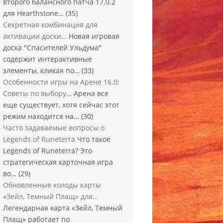
второго балансного патча 17.0.2
для Hearthstone…
(35)
Секретная комбинация для
активации доски…
Новая игровая
доска "Спасителей Ульдума"
содержит интерактивные
элементы, кликая по…
(33)
Особенности игры на Арене 16.0:
Советы по выбору…
Арена все
еще существует, хотя сейчас этот
режим находится на…
(30)
Часто задаваемые вопросы о
Legends of Runeterra
Что такое
Legends of Runeterra? Это
стратегическая карточная игра
во…
(29)
Обновленные колоды карты
«Зейл, Темный Плащ» для…
Легендарная карта «Зейл, Темный
Плащ» работает по