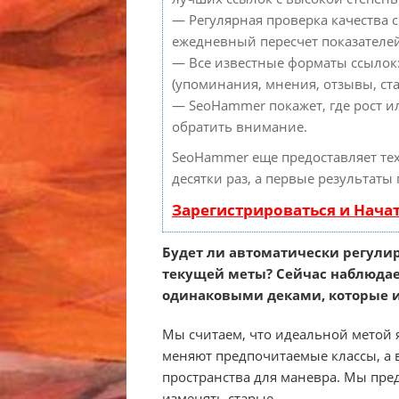
— Регулярная проверка качества с
ежедневный пересчет показателей
— Все известные форматы ссылок
(упоминания, мнения, отзывы, ста
— SeoHammer покажет, где рост и
обратить внимание.
SeoHammer еще предоставляет т
десятки раз, а первые результаты
Зарегистрироваться и Нача
Будет ли автоматически регулир
текущей меты? Сейчас наблюдае
одинаковыми деками, которые 
Мы считаем, что идеальной метой я
меняют предпочитаемые классы, а вм
пространства для маневра. Мы пре
изменять старые.