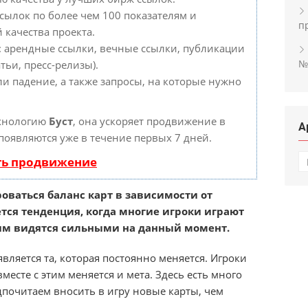
сылок по более чем 100 показателям и
п
 качества проекта.
: арендные ссылки, вечные ссылки, публикации
№
тьи, пресс-релизы).
ли падение, а также запросы, на которые нужно
ехнологию
Буст
, она ускоряет продвижение в
А
 появляются уже в течение первых 7 дней.
А
ть продвижение
оваться баланс карт в зависимости от
тся тенденция, когда многие игроки играют
им видятся сильными на данный момент.
вляется та, которая постоянно меняется. Игроки
есте с этим меняется и мета. Здесь есть много
дпочитаем вносить в игру новые карты, чем