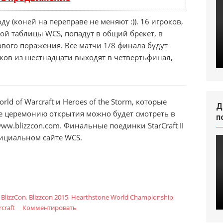
ду (коней на переправе не меняют :)). 16 игроков,
й таблицы WCS, попадут в общий брекет, в
рвого поражения. Все матчи 1/8 финала будут
оков из шестнадцати выходят в четвертьфинал,
World of Warcraft и Heroes of the Storm, которые
Д
кже церемонию открытия можно будет смотреть в
п
ww.blizzcon.com. Финальные поединки StarCraft II
фициальном сайте WCS.
:
BlizzCon
,
Blizzcon 2015
,
Hearthstone World Championship
,
rcraft
Комментировать