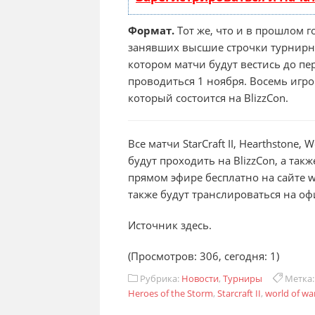
Формат.
Тот же, что и в прошлом го
занявших высшие строчки турнирно
котором матчи будут вестись до пе
проводиться 1 ноября. Восемь игр
который состоится на BlizzCon.
Все матчи StarCraft II, Hearthstone, 
будут проходить на BlizzCon, а та
прямом эфире бесплатно на сайте w
также будут транслироваться на о
Источник здесь.
(Просмотров: 306, сегодня: 1)
Рубрика:
Новости
,
Турниры
Метка
Heroes of the Storm
,
Starcraft II
,
world of wa