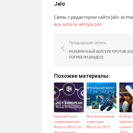
Jalo
Связь с редактором сайта Jalo: (e-mail:
все записи автора Jalo
Навигация по запис
Предыдущая запись
РАЗЪЯРЕННЫЙ БЕРСЕРК ПРОТИВ КО
ПОГИБЕЛИ [ВИДЕО]
Похожие материалы:
Европейские
Внутриигровые
Киберс
соревнования
сувениры
чемпио
Road to BlizzCon:
BlizzCon 2015
салоне 
бесплатные
2016