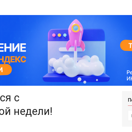
ся с
П
ой недели!
И