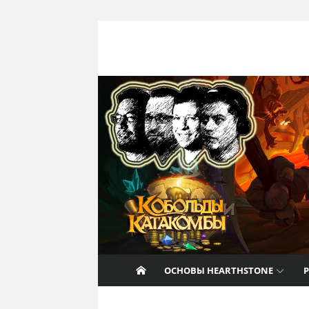
Перейти к содержанию
Nat Pagle
Прогулки с Натом Пэглом по лабирин
Hearthstone.
ОСНОВЫ HEARTHSTONE