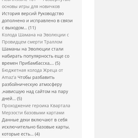
основы игры для новичков
История версий Руководство
дополнено и исправлено в связи
с выходом…
(11)
Колода Шамана на Эволюции с
Провидцем смерти Траллом
Шаманы на Эволюции стали
набирать популярность еще со
времен Прибамбасска,…
(5)
Бюджетная колода Жреца от
Amaz’a
Чтобы разбавить
разбойническую атмосферу
,нависшую над сайтом на пару
дней…
(5)
Проходжение героика Квартала
Мерзости базовыми картами
Данные деки включают в себя
исключительно базовые карты,
которые есть…
(4)