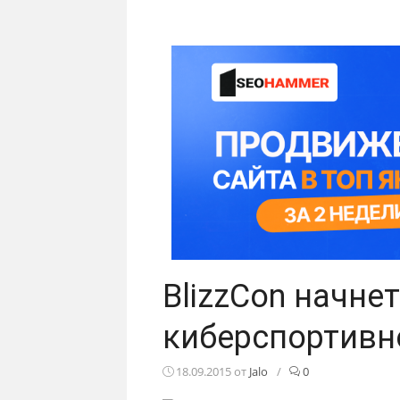
BlizzCon начнет
киберспортивн
18.09.2015
от
Jalo
/
0