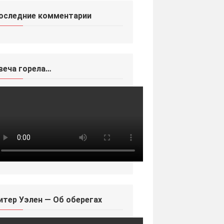
оследние комментарии
веча горела…
итер Уэлен — Об оберегах