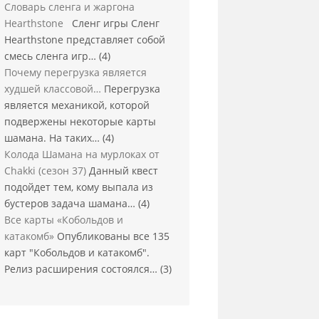
Словарь сленга и жаргона
Hearthstone
Сленг игры Сленг
Hearthstone представляет собой
смесь сленга игр…
(4)
Почему перегрузка является
худшей классовой…
Перегрузка
является механикой, которой
подвержены некоторые карты
шамана. На таких…
(4)
Колода Шамана на мурлоках от
Chakki (сезон 37)
Данный квест
подойдет тем, кому выпала из
бустеров задача шамана…
(4)
Все карты «Кобольдов и
катакомб»
Опубликованы все 135
карт "Кобольдов и катакомб".
Релиз расширения состоялся…
(3)