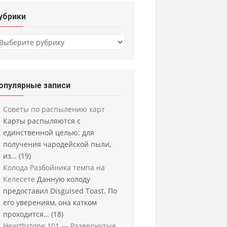
убрики
убрики
опулярные записи
Советы по распылению карт
Карты распыляются с
единственной целью: для
получения чародейской пыли,
из…
(19)
Колода Разбойника темпа на
Келесете
Данную колоду
предоставил Disguised Toast. По
его уверениям, она катком
проходится…
(18)
Hearthstone 101 — Развернутые