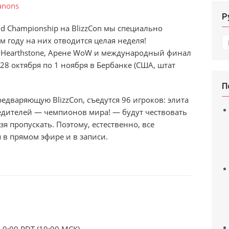
Р
d Championship на BlizzCon мы специально
Р
 году на них отводится целая неделя!
m, Hearthstone, Арене WoW и международный финал
с 28 октября по 1 ноября в Бербанке (США, штат
П
едваряющую BlizzCon, съедутся 96 игроков: элита
едителей — чемпионов мира! — будут чествовать
ьзя пропускать. Поэтому, естественно, все
 в прямом эфире и в записи.
 9:00 PDT (19:00 МСК)