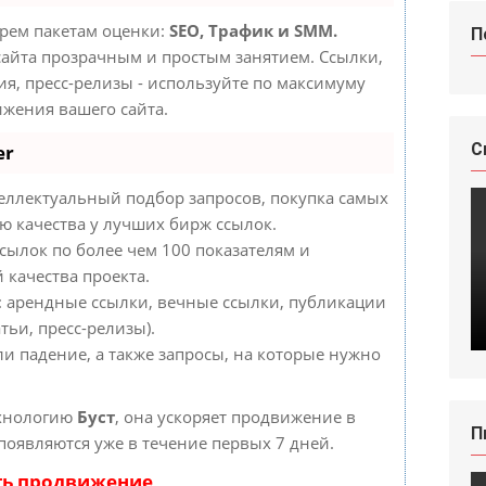
трем пакетам оценки:
SEO, Трафик и SMM.
П
айта прозрачным и простым занятием. Ссылки,
ия, пресс-релизы - используйте по максимуму
жения вашего сайта.
С
er
еллектуальный подбор запросов, покупка самых
ю качества у лучших бирж ссылок.
сылок по более чем 100 показателям и
 качества проекта.
: арендные ссылки, вечные ссылки, публикации
тьи, пресс-релизы).
ли падение, а также запросы, на которые нужно
ехнологию
Буст
, она ускоряет продвижение в
П
 появляются уже в течение первых 7 дней.
ть продвижение