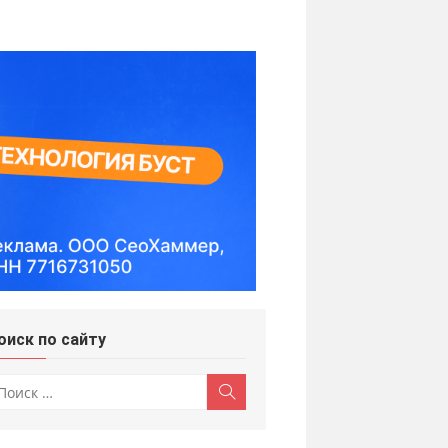
оиск по сайту
скать:
Поиск