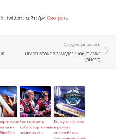
 ; twitter: ; сайт: /p>
Смотреть
ям
Следующая запись
НЯ
HEARTHSTONE В ЗАМЕДЛЕННОЙ СЪЕМКЕ
[ВИДЕО]
портивные
Где смотреть
Конкурс косплея
наты на
киберспортивные
в рамках
BlizzCon
чемпионаты
европейских
состязаний Road