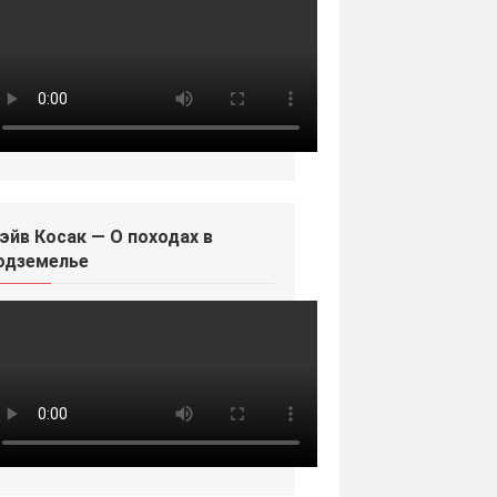
эйв Косак — О походах в
одземелье