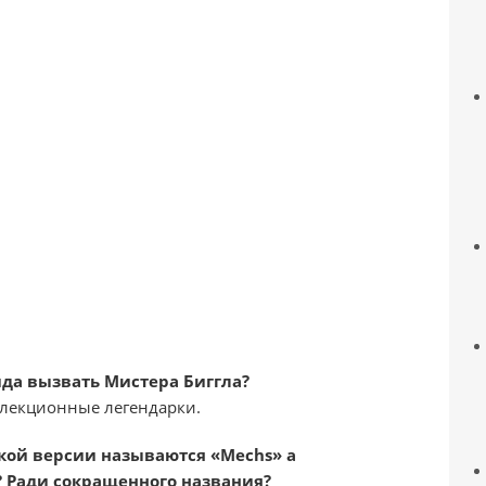
да вызвать Мистера Биггла?
ллекционные легендарки.
кой версии называются «Mechs» а
? Ради сокращенного названия?