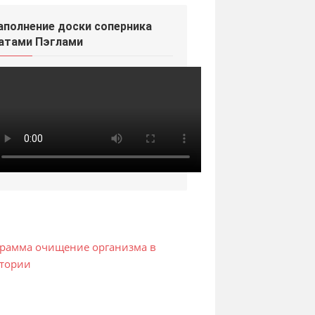
аполнение доски соперника
атами Пэглами
грамма очищение организма в
атории