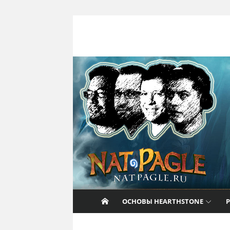
Перейти к содержанию
Nat Pagle
Прогулки с Натом Пэглом по лабирин
Hearthstone.
ОСНОВЫ HEARTHSTONE