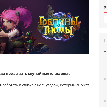
Р
Р
П
да призывать случайные классовые
 работать в связке с Кел’Тузадом, который сможет