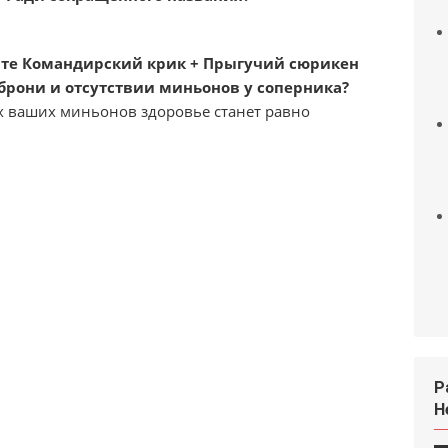
тите Командирский крик + Прыгучий сюрикен
 брони и отсутствии миньонов у соперника?
их ваших миньонов здоровье станет равно
Р
H