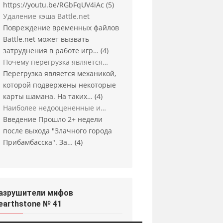
https://youtu.be/RGbFqUV4iAc
(5)
Удаление кэша Battle.net
Повреждение временных файлов
Battle.net может вызвать
затруднения в работе игр…
(4)
Почему перегрузка является…
Перегрузка является механикой,
которой подвержены некоторые
карты шамана. На таких…
(4)
Наиболее недооцененные и…
Введение Прошло 2+ недели
после выхода "Злачного города
Прибамбасска". За…
(4)
азрушители мифов
earthstone № 41