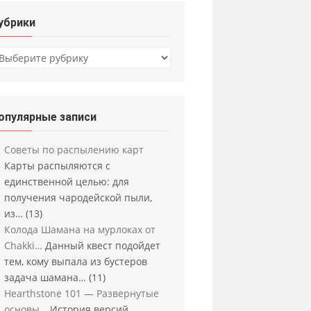
убрики
убрики
опулярные записи
Советы по распылению карт
Карты распыляются с
единственной целью: для
получения чародейской пыли,
из…
(13)
Колода Шамана на мурлоках от
Chakki…
Данный квест подойдет
тем, кому выпала из бустеров
задача шамана…
(11)
Hearthstone 101 — Развернутые
основы…
История версий