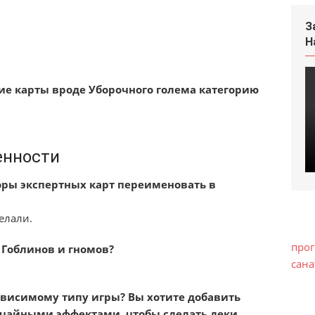
З
Н
ие карты вроде Уборочного голема категорию
енности
оры экспертных карт переименовать в
елали.
про
 Гоблинов и гномов?
сан
ависимому типу игры? Вы хотите добавить
учайными эффектами, чтобы сделать деки