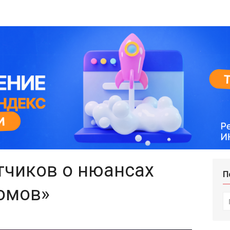
тчиков о нюансах
П
номов»
И