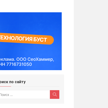
оиск по сайту
скать:
Поиск