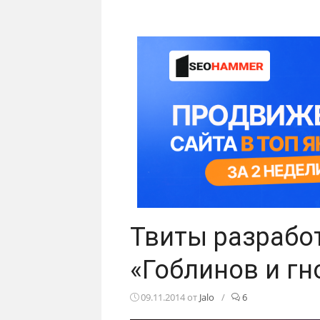
Твиты разрабо
«Гоблинов и г
09.11.2014
от
Jalo
/
6