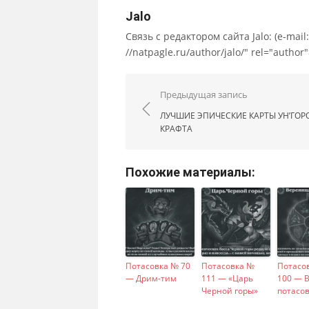
Jalo
Связь с редактором сайта Jalo: (e-mail: ;
//natpagle.ru/author/jalo/" rel="autho
Навигация по запис
Предыдущая запись
ЛУЧШИЕ ЭПИЧЕСКИЕ КАРТЫ УН’ГОР
КРАФТА
Похожие материалы:
Потасовка № 70
Потасовка №
Потасо
— Дрим-тим
111 — «Царь
100 — 
Черной горы»
потасо