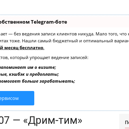
обственном Telegram-боте
 знает — без ведения записи клиентов никуда. Мало того, чт
зитах тоже. Нашли самый бюджетный и оптимальный вариа
й месяц бесплатно
.
стов, который упрощает ведение записей:
напоминает им о визите;
вые, кэшбэк и предоплаты;
 помогает больше зарабатывать;
сервисом
07 — «Дрим-тим»
П