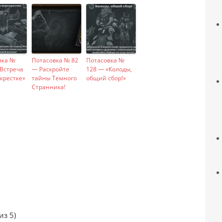
вка №
Потасовка № 82
Потасовка №
«Встреча
— Раскройте
128 — «Колоды,
крестке»
тайны Темного
общий сбор!»
Странника!
из 5)