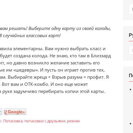
И
 вам решать! Выберите одну карту из своей колоды,
 8 случайных классовых карт!
Р
Р
равила элементарны. Вам нужно выбрать класс и
 будет создана колода. Не знаю, кто там в Близзард
рит, но давно возникло желание заставить его
е им «шедевры». И пусть он играет против тех,
П
ам. Выбирайте жреца + Взрыв разума = профит. Я
. Вот вам и ОТК-комбо. И оно еще может
в руке задумчиво перебирать копии этой карты.
r
Google+
а:
Потасовка
,
потасовки с друзьями
,
режим