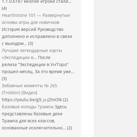
1.1.0.6187 многие игроки стали…
(4)
Hearthstone 101 — Развернутые
основы игры для новичков
История версий Руководство
дополнено и исправлено в связи
с выходом…
(3)
Лучшие легендарные карты
«Экспедиции в…
После
релиза "Экспедиции в Ун'Горо"
прошел месяц. За это время уже…
(3)
Забавные моменты № 265
(Trolden) [Видео]
https://youtu.be/g9_u-jZmOlk
(2)
Базовые колоды Трампа
Здесь
представлены базовые деки
Трампа для всех классов,
основанные исключительно…
(2)