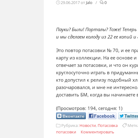
29.06.2017
от
Jalo
/
0
Пауки? Были! Порталы? Тоже! Теперь
и мы сделаем колоду из 22 ее копий и
Это повтор потасовки № 70, и ее п
карту из коллекции. На ее основе и
отвечает за потасовки, и что он ку
круглосуточно играть в придуманны
кто допустил к релизу подобный хл
разочаровался, и мне не интересно
доставить БМ, когда вы начинаете 
(Просмотров: 194, сегодня: 1)
Вконтакте
Facebook
Twitte
Рубрика:
Новости
,
Потасовка
Метк
потасовки
Комментировать