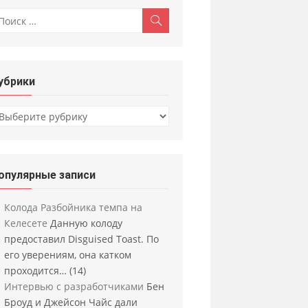
скать:
Поиск
убрики
убрики
опулярные записи
Колода Разбойника темпа на
Келесете
Данную колоду
предоставил Disguised Toast. По
его уверениям, она катком
проходится…
(14)
Интервью с разработчиками
Бен
Броуд и Джейсон Чайс дали