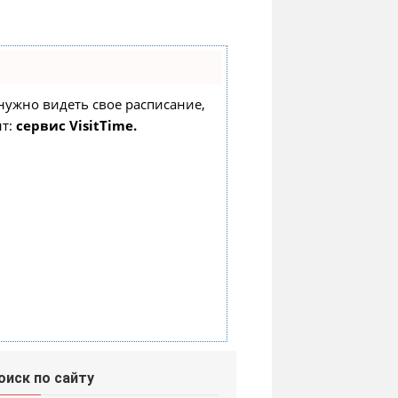
о нужно видеть свое расписание,
нт:
сервис VisitTime.
оиск по сайту