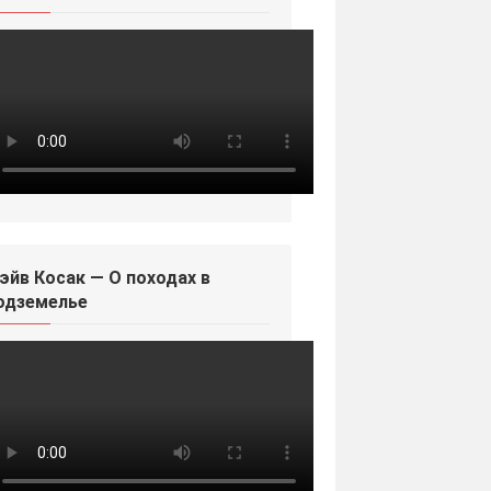
эйв Косак — О походах в
одземелье