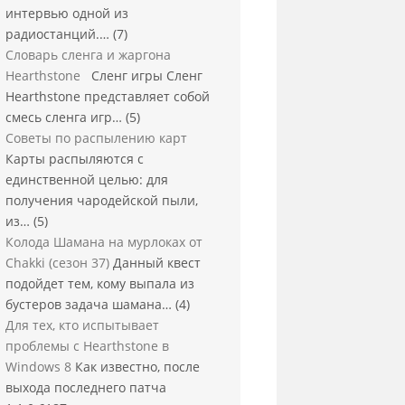
интервью одной из
радиостанций.…
(7)
Словарь сленга и жаргона
Hearthstone
Сленг игры Сленг
Hearthstone представляет собой
смесь сленга игр…
(5)
Советы по распылению карт
Карты распыляются с
единственной целью: для
получения чародейской пыли,
из…
(5)
Колода Шамана на мурлоках от
Chakki (сезон 37)
Данный квест
подойдет тем, кому выпала из
бустеров задача шамана…
(4)
Для тех, кто испытывает
проблемы с Hearthstone в
Windows 8
Как известно, после
выхода последнего патча