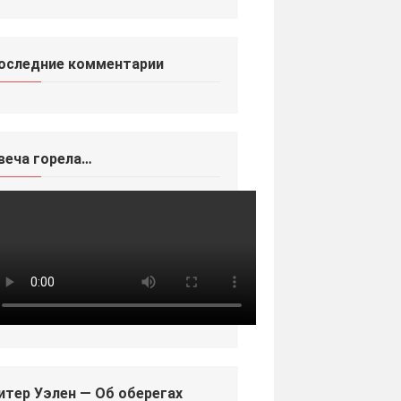
оследние комментарии
веча горела…
итер Уэлен — Об оберегах