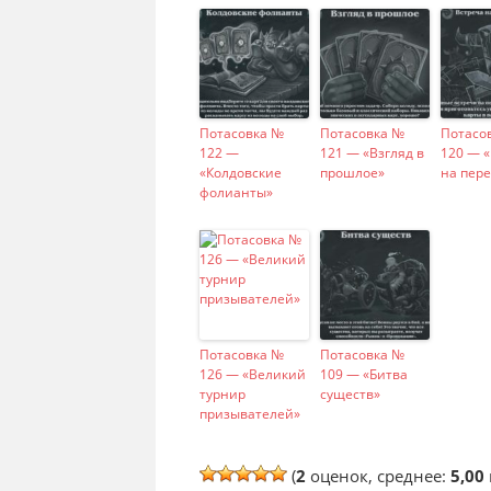
Потасовка №
Потасовка №
Потасо
122 —
121 — «Взгляд в
120 — 
«Колдовские
прошлое»
на пере
фолианты»
Потасовка №
Потасовка №
126 — «Великий
109 — «Битва
турнир
существ»
призывателей»
(
2
оценок, среднее:
5,00