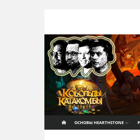
Перейти к содержанию
Nat Pagle
Прогулки с Натом Пэглом по лабирин
Hearthstone.
ОСНОВЫ HEARTHSTONE