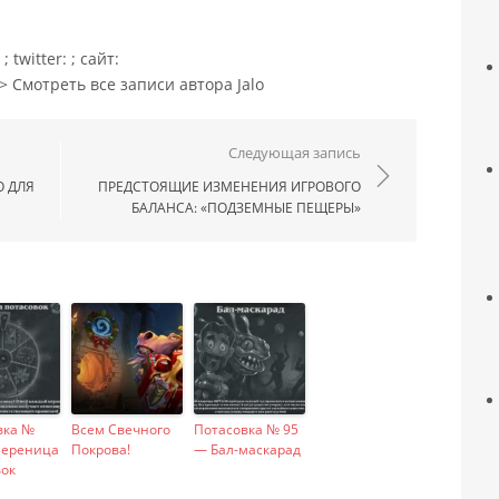
 twitter: ; сайт:
r"> Смотреть все записи автора Jalo
ям
Следующая запись
О ДЛЯ
ПРЕДСТОЯЩИЕ ИЗМЕНЕНИЯ ИГРОВОГО
БАЛАНСА: «ПОДЗЕМНЫЕ ПЕЩЕРЫ»
вка №
Всем Свечного
Потасовка № 95
Вереница
Покрова!
— Бал-маскарад
вок