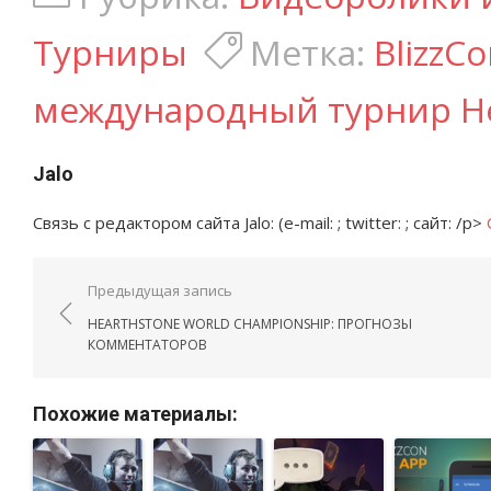
Турниры
Метка:
BlizzC
международный турнир He
Jalo
Связь с редактором сайта Jalo: (e-mail: ; twitter: ; сайт: /p>
Навигация по записям
Предыдущая запись
HEARTHSTONE WORLD CHAMPIONSHIP: ПРОГНОЗЫ
КОММЕНТАТОРОВ
Похожие материалы: