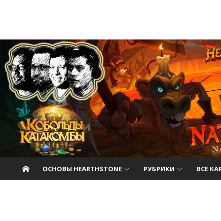
Перейти к содержанию
Nat Pagle
Прогулки с Натом Пэглом по лабиринтам
Hearthstone.
ОСНОВЫ HEARTHSTONE
РУБРИКИ
ВСЕ К