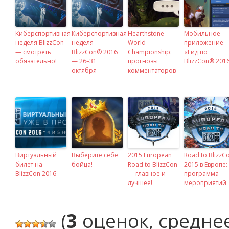
Киберспортивная
Киберспортивная
Hearthstone
Мобильное
неделя BlizzCon
неделя
World
приложение
— смотреть
BlizzCon® 2016
Championship:
«Гид по
обязательно!
— 26–31
прогнозы
BlizzCon® 201
октября
комментаторов
Виртуальный
Выберите себе
2015 European
Road to BlizzC
билет на
бойца!
Road to BlizzCon
2015 в Европе:
BlizzCon 2016
— главное и
программа
лучшее!
мероприятий
(
3
оценок, средне