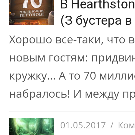
В Hearthsto
(З бустера в
Хорошо все-таки, что 
новым гостям: придвин
кружку… А то 70 милли
набралось! И между пр
01.05.2017
/
Ком