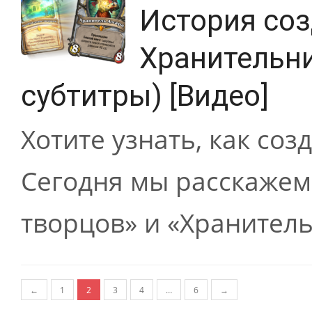
История соз
Хранительни
субтитры) [Видео]
Хотите узнать, как соз
Сегодня мы расскажем
творцов» и «Хранител
Навигация по записям
←
1
2
3
4
…
6
→