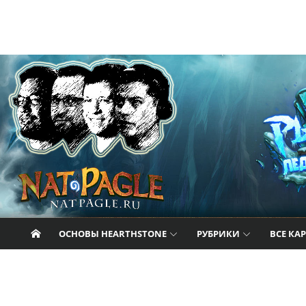
Перейти к содержанию
Nat Pagle
Прогулки с Натом Пэглом по лабиринтам
Hearthstone.
ОСНОВЫ HEARTHSTONE
РУБРИКИ
ВСЕ КА