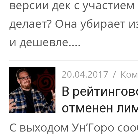
версии дек с участием
делает? Она убирает и
и дешевле....
20.04.2017
/
Ком
В рейтингов
отменен лим
С выходом Ун’Горо со